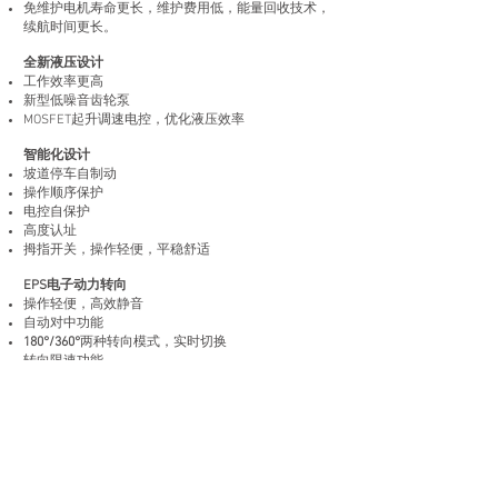
免维护电机寿命更长，维护费用低，能量回收技术，
续航时间更长。
全新液压设计
工作效率更高
新型低噪音齿轮泵
MOSFET起升调速电控，优化液压效率
智能化设计
坡道停车自制动
操作顺序保护
电控自保护
高度认址
拇指开关，操作轻便，平稳舒适
EPS电子动力转向
操作轻便，高效静音
自动对中功能
180°/360°
两种转向模式，实时切换
转向限速功能
锂电池动力源
绿色环保，免维护。
使用寿命长，超长质保。
电池快充，高效，节能。